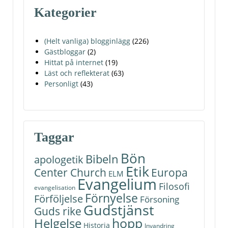
Kategorier
(Helt vanliga) blogginlägg
(226)
Gästbloggar
(2)
Hittat på internet
(19)
Läst och reflekterat
(63)
Personligt
(43)
Taggar
Bön
Bibeln
apologetik
Etik
Center Church
Europa
ELM
Evangelium
Filosofi
evangelisation
Förnyelse
Förföljelse
Försoning
Gudstjänst
Guds rike
hopp
Helgelse
Historia
Invandring