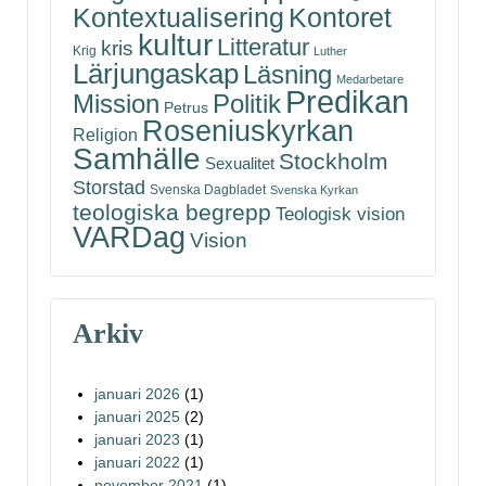
Kontoret
Kontextualisering
kultur
Litteratur
kris
Krig
Luther
Lärjungaskap
Läsning
Medarbetare
Predikan
Politik
Mission
Petrus
Roseniuskyrkan
Religion
Samhälle
Stockholm
Sexualitet
Storstad
Svenska Dagbladet
Svenska Kyrkan
teologiska begrepp
Teologisk vision
VARDag
Vision
Arkiv
januari 2026
(1)
januari 2025
(2)
januari 2023
(1)
januari 2022
(1)
november 2021
(1)