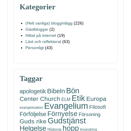
Kategorier
(Helt vanliga) blogginlägg
(226)
Gästbloggar
(2)
Hittat på internet
(19)
Läst och reflekterat
(63)
Personligt
(43)
Taggar
Bön
Bibeln
apologetik
Etik
Center Church
Europa
ELM
Evangelium
Filosofi
evangelisation
Förnyelse
Förföljelse
Försoning
Gudstjänst
Guds rike
hopp
Helgelse
Historia
Invandring