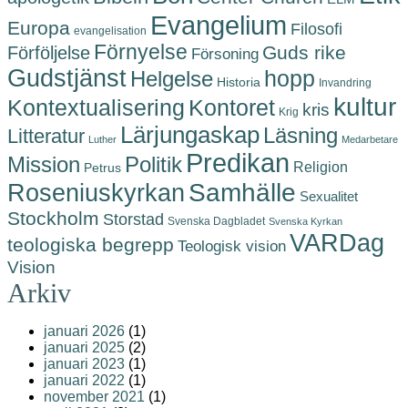
Evangelium
Europa
Filosofi
evangelisation
Förnyelse
Guds rike
Förföljelse
Försoning
Gudstjänst
hopp
Helgelse
Historia
Invandring
kultur
Kontoret
Kontextualisering
kris
Krig
Lärjungaskap
Läsning
Litteratur
Luther
Medarbetare
Predikan
Politik
Mission
Religion
Petrus
Roseniuskyrkan
Samhälle
Sexualitet
Stockholm
Storstad
Svenska Dagbladet
Svenska Kyrkan
VARDag
teologiska begrepp
Teologisk vision
Vision
Arkiv
januari 2026
(1)
januari 2025
(2)
januari 2023
(1)
januari 2022
(1)
november 2021
(1)