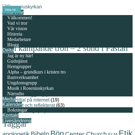
Hitta hit ↓
Vilka vi är
Välkommen!
Vad vi tror
Vår vision
Historia
Medarbetare
Blogg
Den kämpande tron – 2 sönd i Fastan
Delta
Jag är ny här!
Publicerad den
25 feb, 24
av
Gustaf Lunnergård
Gudstjänst
Publicerad i
Hemgrupper
Alpha – grundkurs i kristen tro
Kategorier
Barnverksamhet
Ungdomsgrupp
Musik i Roseniuskyrkan
(Helt vanliga) blogginlägg
(226)
Närradio
Gästbloggar
(2)
Media
Hittat på internet
(19)
Kalender
Läst och reflekterat
(63)
Bokningar
Personligt
(43)
Kontakt
Livesändning
Taggar
Etik
Bön
Bibeln
Center Church
apologetik
ELM