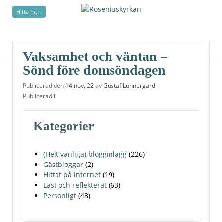
Hitta hit ↓
undefined
Vaksamhet och väntan –
Sönd före domsöndagen
Publicerad den
14 nov, 22
av
Gustaf Lunnergård
Publicerad i
Kategorier
(Helt vanliga) blogginlägg
(226)
Gästbloggar
(2)
Hittat på internet
(19)
Läst och reflekterat
(63)
Personligt
(43)