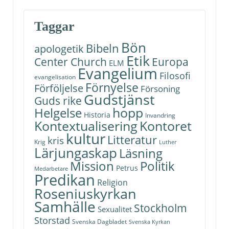
Taggar
Bön
Bibeln
apologetik
Etik
Center Church
Europa
ELM
Evangelium
Filosofi
evangelisation
Förnyelse
Förföljelse
Försoning
Gudstjänst
Guds rike
hopp
Helgelse
Historia
Invandring
Kontoret
Kontextualisering
kultur
Litteratur
kris
Krig
Luther
Lärjungaskap
Läsning
Politik
Mission
Petrus
Medarbetare
Predikan
Religion
Roseniuskyrkan
Samhälle
Stockholm
Sexualitet
Storstad
Svenska Dagbladet
Svenska Kyrkan