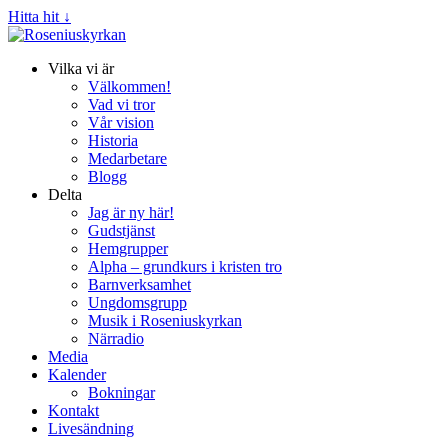
Hitta hit ↓
Vilka vi är
Välkommen!
Vad vi tror
Vår vision
Historia
Medarbetare
Blogg
Delta
Jag är ny här!
Gudstjänst
Hemgrupper
Alpha – grundkurs i kristen tro
Barnverksamhet
Ungdomsgrupp
Musik i Roseniuskyrkan
Närradio
Media
Kalender
Bokningar
Kontakt
Livesändning