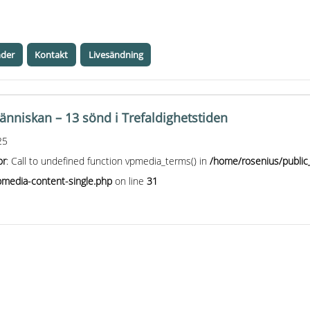
nder
Kontakt
Livesändning
niskan – 13 sönd i Trefaldighetstiden
25
or
: Call to undefined function vpmedia_terms() in
/home/rosenius/public
media-content-single.php
on line
31