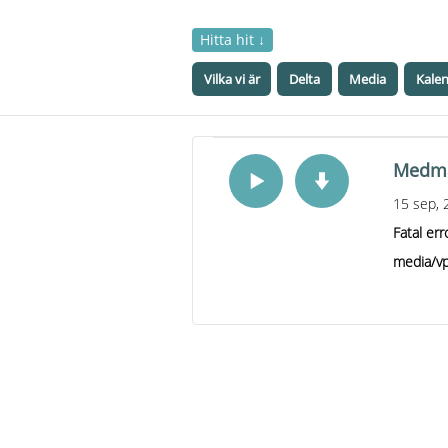
Hitta hit ↓
Vilka vi är
Delta
Media
Kale
Medmän
15 sep, 
Fatal err
media/vp