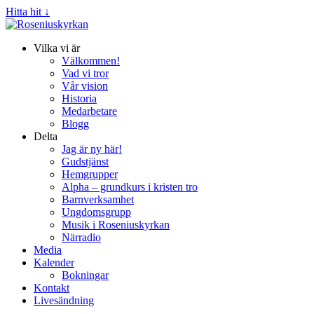
Hitta hit ↓
Vilka vi är
Välkommen!
Vad vi tror
Vår vision
Historia
Medarbetare
Blogg
Delta
Jag är ny här!
Gudstjänst
Hemgrupper
Alpha – grundkurs i kristen tro
Barnverksamhet
Ungdomsgrupp
Musik i Roseniuskyrkan
Närradio
Media
Kalender
Bokningar
Kontakt
Livesändning