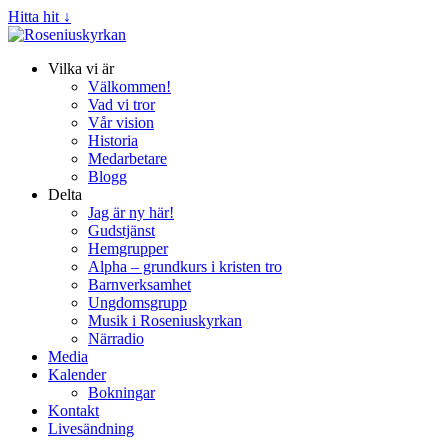
Hitta hit ↓
Vilka vi är
Välkommen!
Vad vi tror
Vår vision
Historia
Medarbetare
Blogg
Delta
Jag är ny här!
Gudstjänst
Hemgrupper
Alpha – grundkurs i kristen tro
Barnverksamhet
Ungdomsgrupp
Musik i Roseniuskyrkan
Närradio
Media
Kalender
Bokningar
Kontakt
Livesändning