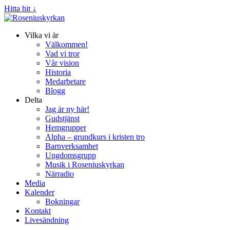
Hitta hit ↓
Vilka vi är
Välkommen!
Vad vi tror
Vår vision
Historia
Medarbetare
Blogg
Delta
Jag är ny här!
Gudstjänst
Hemgrupper
Alpha – grundkurs i kristen tro
Barnverksamhet
Ungdomsgrupp
Musik i Roseniuskyrkan
Närradio
Media
Kalender
Bokningar
Kontakt
Livesändning