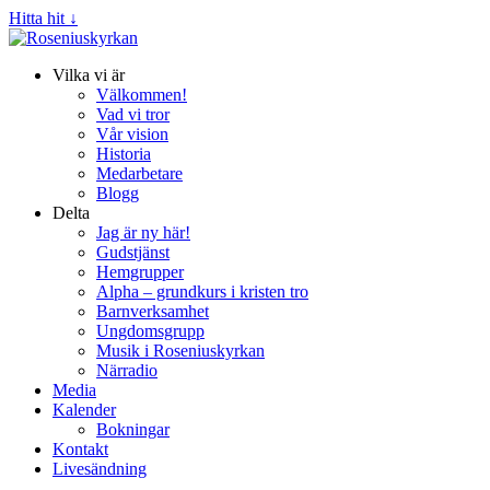
Hitta hit ↓
Vilka vi är
Välkommen!
Vad vi tror
Vår vision
Historia
Medarbetare
Blogg
Delta
Jag är ny här!
Gudstjänst
Hemgrupper
Alpha – grundkurs i kristen tro
Barnverksamhet
Ungdomsgrupp
Musik i Roseniuskyrkan
Närradio
Media
Kalender
Bokningar
Kontakt
Livesändning