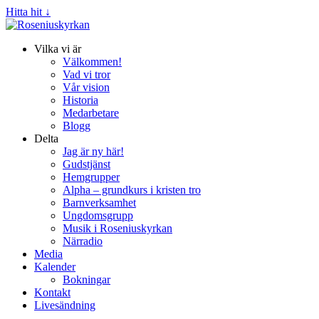
Hitta hit ↓
Vilka vi är
Välkommen!
Vad vi tror
Vår vision
Historia
Medarbetare
Blogg
Delta
Jag är ny här!
Gudstjänst
Hemgrupper
Alpha – grundkurs i kristen tro
Barnverksamhet
Ungdomsgrupp
Musik i Roseniuskyrkan
Närradio
Media
Kalender
Bokningar
Kontakt
Livesändning