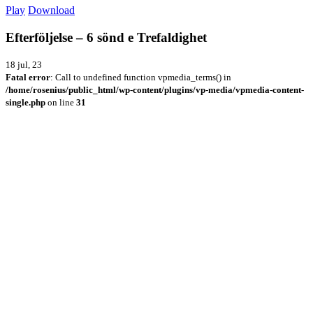
Play
Download
Efterföljelse – 6 sönd e Trefaldighet
18 jul, 23
Fatal error
: Call to undefined function vpmedia_terms() in
/home/rosenius/public_html/wp-content/plugins/vp-media/vpmedia-content-
single.php
on line
31