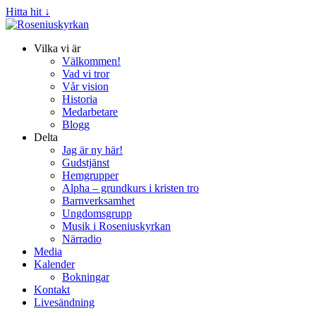
Hitta hit ↓
Vilka vi är
Välkommen!
Vad vi tror
Vår vision
Historia
Medarbetare
Blogg
Delta
Jag är ny här!
Gudstjänst
Hemgrupper
Alpha – grundkurs i kristen tro
Barnverksamhet
Ungdomsgrupp
Musik i Roseniuskyrkan
Närradio
Media
Kalender
Bokningar
Kontakt
Livesändning