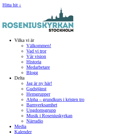
Hitta hit ↓
Vilka vi är
Välkommen!
Vad vi tror
Vår vision
Historia
Medarbetare
Blogg
Delta
Jag är ny här!
Gudstjänst
Hemgrupper
Alpha – grundkurs i kristen tro
Barnverksamhet
Ungdomsgrupp
Musik i Roseniuskyrkan
Närradio
Media
Kalender