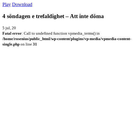
Play
Download
4 söndagen e trefaldighet – Att inte döma
5 jul, 20
Fatal error
: Call to undefined function vpmedia_terms() in
/home/rosenius/public_html/wp-content/plugins/vp-media/vpmedia-content-
single.php
on line
31