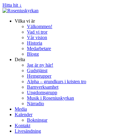
Hitta hit ↓
Vilka vi är
Välkommen!
Vad vi tror
Vår vision
Historia
Medarbetare
Blogg
Delta
Jag är ny här!
Gudstjänst
Hemgrupper
Alpha – grundkurs i kristen tro
Barnverksamhet
Ungdomsgrupp
Musik i Roseniuskyrkan
Närradio
Media
Kalender
Bokningar
Kontakt
Livesändning