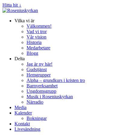
Hitta hit ↓
Vilka vi är
Välkommen!
Vad vi tror
Vår vision
Historia
Medarbetare
Blogg
Delta
Jag är ny här!
Gudstjänst
Hemgrupper
Alpha – grundkurs i kristen tro
Barnverksamhet
Ungdomsgrupp
Musik i Roseniuskyrkan
Närradio
Media
Kalender
Bokningar
Kontakt
Livesändning