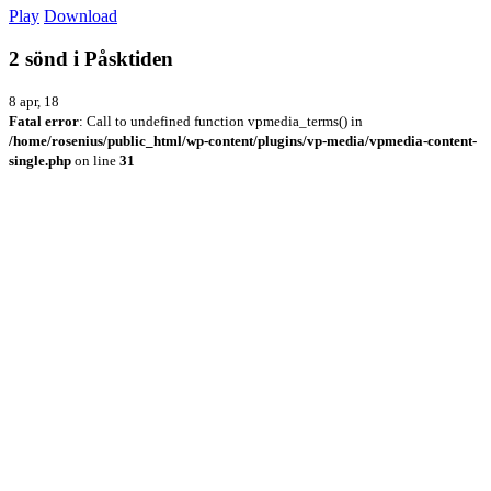
Play
Download
2 sönd i Påsktiden
8 apr, 18
Fatal error
: Call to undefined function vpmedia_terms() in
/home/rosenius/public_html/wp-content/plugins/vp-media/vpmedia-content-
single.php
on line
31