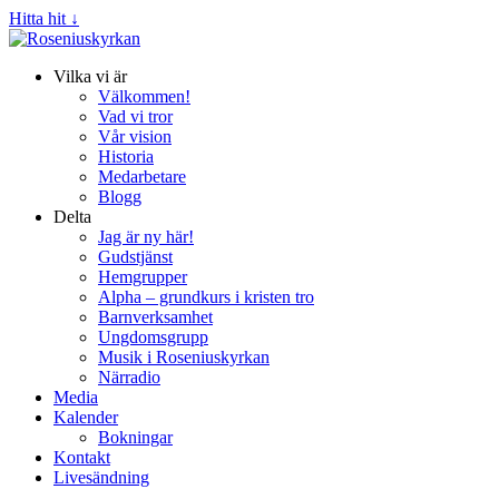
Hitta hit ↓
Vilka vi är
Välkommen!
Vad vi tror
Vår vision
Historia
Medarbetare
Blogg
Delta
Jag är ny här!
Gudstjänst
Hemgrupper
Alpha – grundkurs i kristen tro
Barnverksamhet
Ungdomsgrupp
Musik i Roseniuskyrkan
Närradio
Media
Kalender
Bokningar
Kontakt
Livesändning