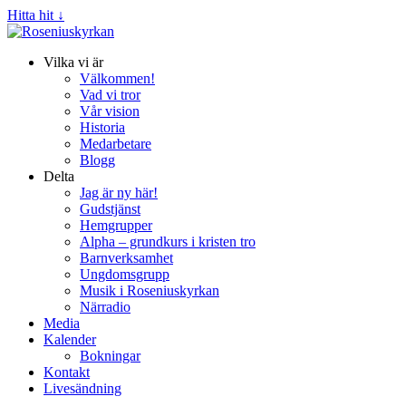
Hitta hit ↓
Vilka vi är
Välkommen!
Vad vi tror
Vår vision
Historia
Medarbetare
Blogg
Delta
Jag är ny här!
Gudstjänst
Hemgrupper
Alpha – grundkurs i kristen tro
Barnverksamhet
Ungdomsgrupp
Musik i Roseniuskyrkan
Närradio
Media
Kalender
Bokningar
Kontakt
Livesändning