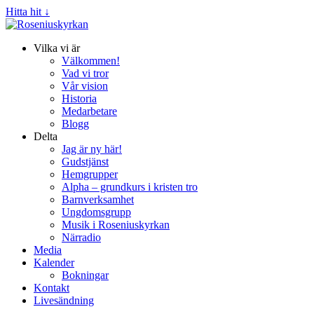
Hitta hit ↓
Vilka vi är
Välkommen!
Vad vi tror
Vår vision
Historia
Medarbetare
Blogg
Delta
Jag är ny här!
Gudstjänst
Hemgrupper
Alpha – grundkurs i kristen tro
Barnverksamhet
Ungdomsgrupp
Musik i Roseniuskyrkan
Närradio
Media
Kalender
Bokningar
Kontakt
Livesändning