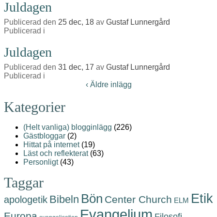
Juldagen
Publicerad den
25 dec, 18
av
Gustaf Lunnergård
Publicerad i
Juldagen
Publicerad den
31 dec, 17
av
Gustaf Lunnergård
Publicerad i
‹ Äldre inlägg
Kategorier
(Helt vanliga) blogginlägg
(226)
Gästbloggar
(2)
Hittat på internet
(19)
Läst och reflekterat
(63)
Personligt
(43)
Taggar
Etik
Bön
Bibeln
Center Church
apologetik
ELM
Evangelium
Europa
Filosofi