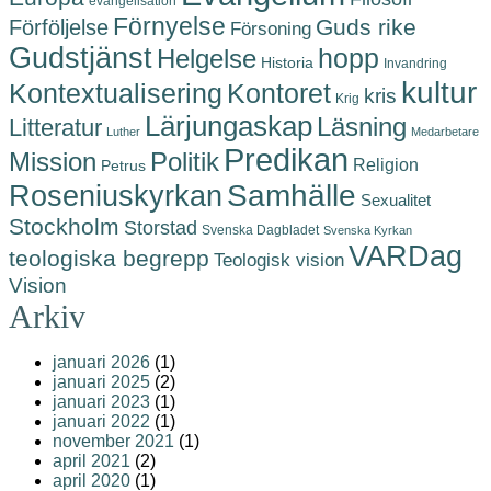
evangelisation
Förnyelse
Guds rike
Förföljelse
Försoning
Gudstjänst
hopp
Helgelse
Historia
Invandring
kultur
Kontoret
Kontextualisering
kris
Krig
Lärjungaskap
Läsning
Litteratur
Luther
Medarbetare
Predikan
Politik
Mission
Religion
Petrus
Roseniuskyrkan
Samhälle
Sexualitet
Stockholm
Storstad
Svenska Dagbladet
Svenska Kyrkan
VARDag
teologiska begrepp
Teologisk vision
Vision
Arkiv
januari 2026
(1)
januari 2025
(2)
januari 2023
(1)
januari 2022
(1)
november 2021
(1)
april 2021
(2)
april 2020
(1)