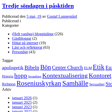
Tredje söndagen i påsktiden
Publicerad den
5 maj, 19
av
Gustaf Lunnergård
Publicerad i
Kategorier
(Helt vanliga) blogginlägg
(226)
Gästbloggar
(2)
Hittat på internet
(19)
Läst och reflekterat
(63)
Personligt
(43)
Taggar
Etik
Bön
Bibeln
Center Church
Eu
apologetik
ELM
hopp
Kontextualisering
Kontoret
Historia
Invandring
Samhälle
Roseniuskyrkan
St
Religion
Sexualitet
Arkiv
januari 2026
(1)
januari 2025
(2)
januari 2023
(1)
januari 2022
(1)