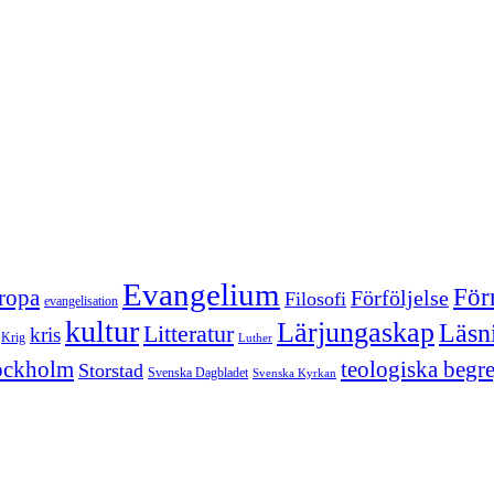
Evangelium
För
ropa
Förföljelse
Filosofi
evangelisation
kultur
Lärjungaskap
Läsn
Litteratur
kris
Krig
Luther
ockholm
teologiska begr
Storstad
Svenska Dagbladet
Svenska Kyrkan