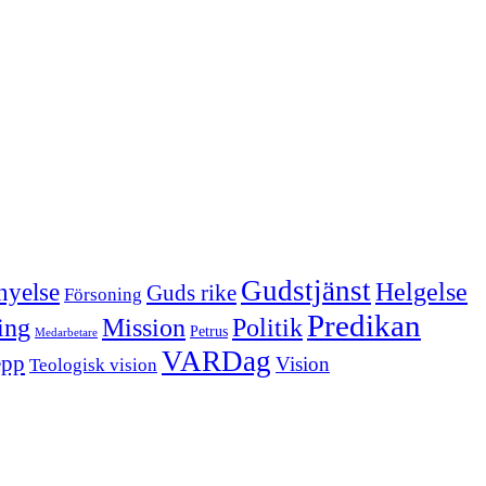
Gudstjänst
Helgelse
nyelse
Guds rike
Försoning
Predikan
Politik
ing
Mission
Petrus
Medarbetare
VARDag
epp
Vision
Teologisk vision