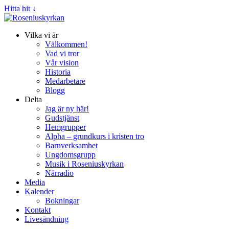
Hitta hit ↓
Vilka vi är
Välkommen!
Vad vi tror
Vår vision
Historia
Medarbetare
Blogg
Delta
Jag är ny här!
Gudstjänst
Hemgrupper
Alpha – grundkurs i kristen tro
Barnverksamhet
Ungdomsgrupp
Musik i Roseniuskyrkan
Närradio
Media
Kalender
Bokningar
Kontakt
Livesändning