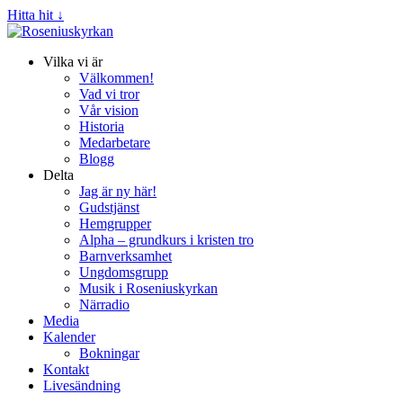
Hitta hit ↓
Vilka vi är
Välkommen!
Vad vi tror
Vår vision
Historia
Medarbetare
Blogg
Delta
Jag är ny här!
Gudstjänst
Hemgrupper
Alpha – grundkurs i kristen tro
Barnverksamhet
Ungdomsgrupp
Musik i Roseniuskyrkan
Närradio
Media
Kalender
Bokningar
Kontakt
Livesändning