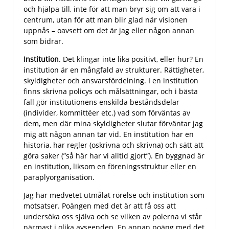
och hjälpa till, inte för att man bryr sig om att vara i
centrum, utan för att man blir glad när visionen
uppnås – oavsett om det är jag eller någon annan
som bidrar.
Institution
. Det klingar inte lika positivt, eller hur? En
institution är en mångfald av strukturer. Rättigheter,
skyldigheter och ansvarsfördelning. I en institution
finns skrivna policys och målsättningar, och i bästa
fall gör institutionens enskilda beståndsdelar
(individer, kommittéer etc.) vad som förväntas av
dem, men där mina skyldigheter slutar förväntar jag
mig att någon annan tar vid. En institution har en
historia, har regler (oskrivna och skrivna) och sätt att
göra saker (”så här har vi alltid gjort”). En byggnad är
en institution, liksom en föreningsstruktur eller en
paraplyorganisation.
Jag har medvetet utmålat rörelse och institution som
motsatser. Poängen med det är att få oss att
undersöka oss själva och se vilken av polerna vi står
närmast i olika avseenden. En annan poäng med det