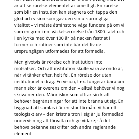
är att se rörelse-elementet är omistligt. En rörelse
som blir en instution kan stagnera och tappa den
glöd och vision som gav den sin ursprungliga
vitalitet – vi måste åtminstone våga fundera på om vi
som en gren i en väckelserörelse från 1800-talet och
i en kyrka med över 100 år på nacken fastnat i
former och rutiner som inte bär det liv de
ursprungligen utformades för att förmedla.
Men givetvis är rörelse och institution inte
motsatser. Och att institution skulle vara av ondo är,
när vi tänker efter, helt fel. En rörelse dör utan
institutionella drag. En vision, t ex. fungerar bara om
människor är överens om den – alltså behöver vi nog
skriva ner den. Människor som offrar sin kraft
behöver begränsningar för att inte bränna ut sig. En
byggnad att samlas i är en stor förmån. Vi har ett
teologiskt arv – den kristna tron i sig är ju förmedlad
undervisning att förvalta och ge vidare; så det
behövs bekännelseskrifter och andra reglerande
element.