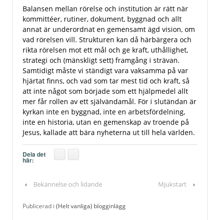
Balansen mellan rörelse och institution är rätt när
kommittéer, rutiner, dokument, byggnad och allt
annat är underordnat en gemensamt ägd vision, om
vad rörelsen vill. Strukturen kan då härbärgera och
rikta rörelsen mot ett mål och ge kraft, uthållighet,
strategi och (mänskligt sett) framgång i strävan.
Samtidigt måste vi ständigt vara vaksamma på var
hjärtat finns, och vad som tar mest tid och kraft, så
att inte något som började som ett hjälpmedel allt
mer får rollen av ett självändamål. För i slutändan är
kyrkan inte en byggnad, inte en arbetsfördelning,
inte en historia, utan en gemenskap av troende på
Jesus, kallade att bära nyheterna ut till hela världen.
Dela det
här:
‹
Bekännelse och lidande
Mjukstart
›
Publicerad i
(Helt vanliga) blogginlägg