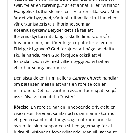
svar. ”Vi är en förening…” är ett annat. Eller ”Vi tillhör
Evangelisk-Luthersk mission”. Alla korrekta svar. Men
är det vår byggnad, vår institutionella struktur, eller
vår organisatoriska tillhörighet som
är
Roseniuskyrkan? Betyder det i så fall att
Roseniuskyrkan inte längre skulle finnas, om vårt
hus brann ner, om föreningen upplöstes eller om
ELM gick i graven? Gud förbjude att något av detta
skulle hända, men Gud förbjude också att vi
förväxlar vad vi
är
med vilken byggnad vi träffas i
eller hur vi organiserar oss.
Den sista delen i Tim Keller’s
Center Church
handlar
om balansen mellan att vara en rörelse och en
institution. Det har varit intressant för mig att se på
oss själva genom detta ”raster”.
Rörelse
. En rörelse har en inneboende drivkraft, en
vision som förenar, samlar och drar människor mot
ett gemensamt mål. Längs vägen offrar människor
av sin tid, sina pengar och sitt engagemang för att
bidra till visionens förverkligande. Man vill gärna ge