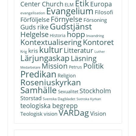
Etik
Center Church
Europa
ELM
Evangelium
Filosofi
evangelisation
Förnyelse
Förföljelse
Försoning
Gudstjänst
Guds rike
hopp
Helgelse
Historia
Invandring
Kontoret
Kontextualisering
kultur
Litteratur
kris
Krig
Luther
Lärjungaskap
Läsning
Politik
Mission
Petrus
Medarbetare
Predikan
Religion
Roseniuskyrkan
Samhälle
Stockholm
Sexualitet
Storstad
Svenska Dagbladet
Svenska Kyrkan
teologiska begrepp
VARDag
Vision
Teologisk vision