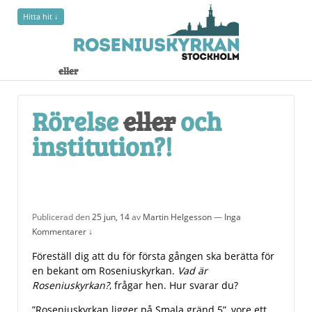
Hitta hit ↓
Rörelse
eller
och institution?!
Rörelse
eller
och
institution?!
Publicerad den
25 jun, 14
av
Martin Helgesson
—
Inga
Kommentarer ↓
Föreställ dig att du för första gången ska berätta för
en bekant om Roseniuskyrkan.
Vad är
Roseniuskyrkan?
, frågar hen. Hur svarar du?
”Roseniuskyrkan ligger på Smala gränd 5”, vore ett