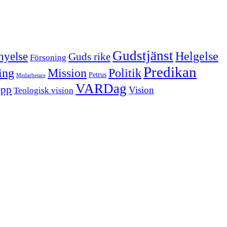
Gudstjänst
Helgelse
nyelse
Guds rike
Försoning
Predikan
Politik
ing
Mission
Petrus
Medarbetare
VARDag
epp
Vision
Teologisk vision