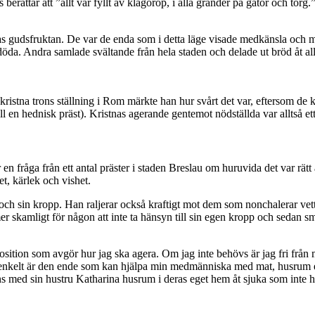
berättar att ”allt var fyllt av klagorop, i alla gränder på gator och tor
 deras gudsfruktan. De var de enda som i detta läge visade medkänsla och
öda. Andra samlade svältande från hela staden och delade ut bröd åt all
ristna trons ställning i Rom märkte han hur svårt det var, eftersom de kr
ll en hednisk präst). Kristnas agerande gentemot nödställda var alltså ett
n fråga från ett antal präster i staden Breslau om huruvida det var rätt 
t, kärlek och vishet.
 liv och sin kropp. Han raljerar också kraftigt mot dem som nonchalerar 
mer skamligt för någon att inte ta hänsyn till sin egen kropp och sedan 
sition som avgör hur jag ska agera. Om jag inte behövs är jag fri från m
t enkelt är den ende som kan hjälpa min medmänniska med mat, husrum eller
ans med sin hustru Katharina husrum i deras eget hem åt sjuka som inte 