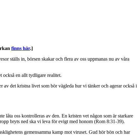
kyrkan
finns här
.]
esor ställs in, börsen skakar och flera av oss uppmanas nu av våra
också en allt tydligare realitet.
kter av det kristna livet som bör vägleda hur vi tänker och agerar också i
inte låta oss kontrolleras av den. En kristen vet någon som är starkare
 kropp bryts ned ska vi leva för evigt med honom (Rom 8:31-39).
ör mänsklighetens gemensamma kamp mot viruset. Gud hör bön och har