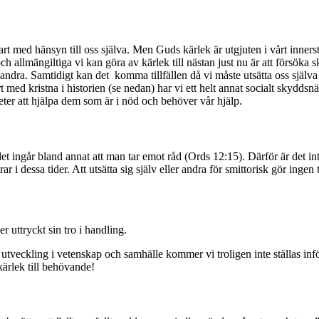
bart med hänsyn till oss själva. Men Guds kärlek är utgjuten i vårt inners
 allmängiltiga vi kan göra av kärlek till nästan just nu är att försöka
 andra. Samtidigt kan det komma tillfällen då vi måste utsätta oss själva 
med kristna i historien (se nedan) har vi ett helt annat socialt skyddsnät a
eter att hjälpa dem som är i nöd och behöver vår hjälp.
et ingår bland annat att man tar emot råd (Ords 12:15). Därför är det int
dessa tider. Att utsätta sig själv eller andra för smittorisk gör ingen ti
 uttryckt sin tro i handling.
utveckling i vetenskap och samhälle kommer vi troligen inte ställas infö
kärlek till behövande!