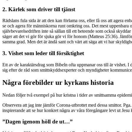
2. Kärlek som driver till tjänst
Rädslans fula sida är att den kan förlama oss, eller få oss att agera en
se och agera för människorna runt omkring oss. Det mest uppenbara och
självbevarelsedriften inte så sällan till ett beteende som också skyddar
säger att det vi gör för sjuka gör vi för honom (Matteus 25:36). Jämfört 
samma grad. Men det är ändå sant och värt att säga att vi har skyldigh
3. Vishet som leder till försiktighet
Ett av de karaktärsdrag som Bibeln ofta uppmanar oss till är vishet. I d
sig efter de råd som smittskyddsexperter och myndigheter kommunicerar i 
Några förebilder ur kyrkans historia
Nedan följer två exempel på hur kristna i tider av smittsamma epidemier
Observera att jag inte jämför Corona-utbrottet med dessa smittor. Pga. 
inspirerande att se hur konkret några av våra föregångare levt ut Jesu 
”Dagen igenom höll de ut…”