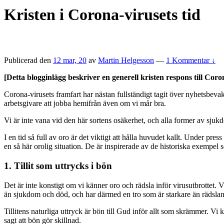
Kristen i Corona-virusets tid
Publicerad den
12 mar, 20
av
Martin Helgesson
—
1 Kommentar ↓
[Detta blogginlägg beskriver en generell kristen respons till Cor
Corona-virusets framfart har nästan fullständigt tagit över nyhetsbev
arbetsgivare att jobba hemifrån även om vi mår bra.
Vi är inte vana vid den här sortens osäkerhet, och alla former av sjukdo
I en tid så full av oro är det viktigt att hålla huvudet kallt. Under pre
en så här orolig situation. De är inspirerade av de historiska exempel
1. Tillit som uttrycks i bön
Det är inte konstigt om vi känner oro och rädsla inför virusutbrottet. V
än sjukdom och död, och har därmed en tro som är starkare än rädslan.
Tillitens naturliga uttryck är bön till Gud inför allt som skrämmer.
sagt att bön gör skillnad.