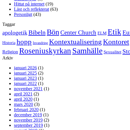
Hittat på internet
(19)
Läst och reflekterat
(63)
Personligt
(43)
Taggar
Etik
Bön
Bibeln
Center Church
Eu
apologetik
ELM
hopp
Kontextualisering
Kontoret
Historia
Invandring
Samhälle
Roseniuskyrkan
St
Religion
Sexualitet
Arkiv
januari 2026
(1)
januari 2025
(2)
januari 2023
(1)
januari 2022
(1)
november 2021
(1)
april 2021
(2)
april 2020
(1)
mars 2020
(3)
februari 2020
(1)
december 2019
(1)
november 2019
(2)
september 2019
(1)