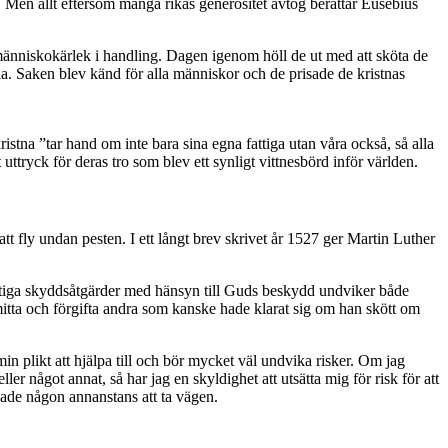
g.” Men allt eftersom många rikas generositet avtog berättar Eusebius
 människokärlek i handling. Dagen igenom höll de ut med att sköta de
a. Saken blev känd för alla människor och de prisade de kristnas
istna ”tar hand om inte bara sina egna fattiga utan våra också, så alla
 uttryck för deras tro som blev ett synligt vittnesbörd inför världen.
att fly undan pesten. I ett långt brev skrivet år 1527 ger Martin Luther
vettiga skyddsåtgärder med hänsyn till Guds beskydd undviker både
smitta och förgifta andra som kanske hade klarat sig om han skött om
in plikt att hjälpa till och bör mycket väl undvika risker. Om jag
 något annat, så har jag en skyldighet att utsätta mig för risk för att
hade någon annanstans att ta vägen.