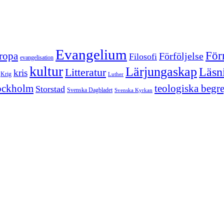
Evangelium
För
ropa
Förföljelse
Filosofi
evangelisation
kultur
Lärjungaskap
Läsn
Litteratur
kris
Krig
Luther
ockholm
teologiska begr
Storstad
Svenska Dagbladet
Svenska Kyrkan