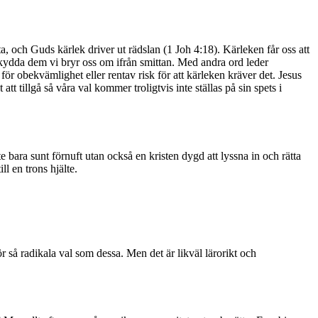
ta, och Guds kärlek driver ut rädslan (1 Joh 4:18). Kärleken får oss att
 skydda dem vi bryr oss om ifrån smittan. Med andra ord leder
för obekvämlighet eller rentav risk för att kärleken kräver det. Jesus
tt tillgå så våra val kommer troligtvis inte ställas på sin spets i
e bara sunt förnuft utan också en kristen dygd att lyssna in och rätta
ll en trons hjälte.
r så radikala val som dessa. Men det är likväl lärorikt och