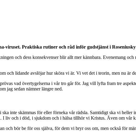
ona-viruset. Praktiska rutiner och råd inför gudstjänst i Rosenius
akningen och dess konsekvenser blir allt mer kännbara. Evenemang och r
m och lidande avslöjar hur sköra vi är. Vi vet det i teorin, men nu är det 
ss prövas vad övertygelserna i vår tro går för. Jag vill lyfta fram tre aspe
 som jag sedan nämner längre ned.
i ska inte skämmas för eller förneka vår rädsla. Samtidigt ska vi heller 
 I liv och i död, i sjukdom och i hälsa tillhör vi Kristus. Även om vår
 Vi kan och bör be för oss själva, för dem vi bryr oss om, men också f