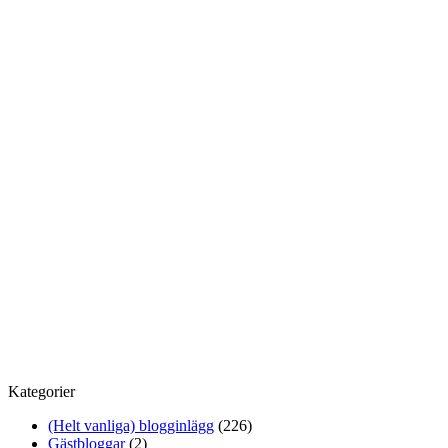
Kategorier
(Helt vanliga) blogginlägg
(226)
Gästbloggar
(2)