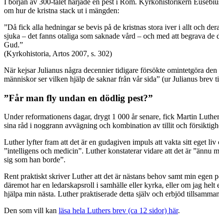
I början av 300-talet härjade en pest i Rom. Kyrkohistorikern Eusebius 
om hur de kristna stack ut i mängden:
”Då fick alla hedningar se bevis på de kristnas stora iver i allt och
sjuka – det fanns otaliga som saknade vård – och med att begrava de d
Gud.”
(Kyrkohistoria, Artos 2007, s. 302)
När kejsar Julianus några decennier tidigare försökte omintetgöra den k
människor ser vilken hjälp de saknar från vår sida” (ur Julianus brev ti
”Får man fly undan en dödlig pest?”
Under reformationens dagar, drygt 1 000 år senare, fick Martin Luther e
sina råd i noggrann avvägning och kombination av tillit och försiktighe
Luther lyfter fram att det är en gudagiven impuls att vakta sitt eget
”intelligens och medicin”. Luther konstaterar vidare att det är ”ännu 
sig som han borde”.
Rent praktiskt skriver Luther att det är nästans behov samt min egen po
däremot har en ledarskapsroll i samhälle eller kyrka, eller om jag hel
hjälpa min nästa. Luther praktiserade detta själv och erbjöd tillsamm
Den som vill kan
läsa hela Luthers brev (ca 12 sidor) här
.