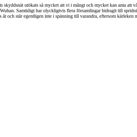
 skyddsnät utökats så mycket att vi i mångt och mycket kan anta att vå
i Wuhan. Samtidigt har olyckligtvis flera församlingar bidragit till spri
as åt och står egentligen inte i spänning till varandra, eftersom kärleken