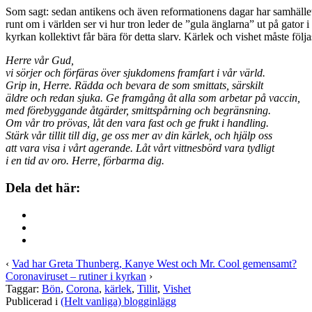
Som sagt: sedan antikens och även reformationens dagar har samhällets
runt om i världen ser vi hur tron leder de ”gula änglarna” ut på gator 
kyrkan kollektivt får bära för detta slarv. Kärlek och vishet måste följ
Herre vår Gud,
vi sörjer och förfäras över sjukdomens framfart i vår värld.
Grip in, Herre. Rädda och bevara de som smittats, särskilt
äldre och redan sjuka. Ge framgång åt alla som arbetar på vaccin,
med förebyggande åtgärder, smittspårning och begränsning.
Om vår tro prövas, låt den vara fast och ge frukt i handling.
Stärk vår tillit till dig, ge oss mer av din kärlek, och hjälp oss
att vara visa i vårt agerande. Låt vårt vittnesbörd vara tydligt
i en tid av oro. Herre, förbarma dig.
Dela det här:
‹
Vad har Greta Thunberg, Kanye West och Mr. Cool gemensamt?
Coronaviruset – rutiner i kyrkan
›
Taggar:
Bön
,
Corona
,
kärlek
,
Tillit
,
Vishet
Publicerad i
(Helt vanliga) blogginlägg