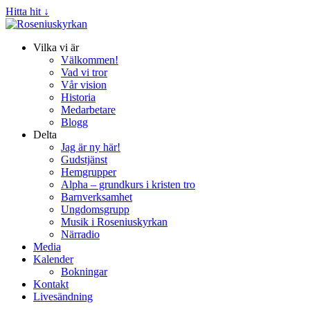
Hitta hit ↓
Vilka vi är
Välkommen!
Vad vi tror
Vår vision
Historia
Medarbetare
Blogg
Delta
Jag är ny här!
Gudstjänst
Hemgrupper
Alpha – grundkurs i kristen tro
Barnverksamhet
Ungdomsgrupp
Musik i Roseniuskyrkan
Närradio
Media
Kalender
Bokningar
Kontakt
Livesändning