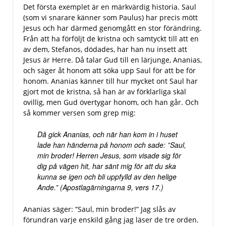
Det första exemplet är en märkvärdig historia. Saul
(som vi snarare känner som Paulus) har precis mött
Jesus och har därmed genomgått en stor förändring.
Från att ha förföljt de kristna och samtyckt till att en
av dem, Stefanos, dödades, har han nu insett att
Jesus är Herre. Då talar Gud till en lärjunge, Ananias,
och säger åt honom att söka upp Saul för att be för
honom. Ananias känner till hur mycket ont Saul har
gjort mot de kristna, så han är av förklarliga skäl
ovillig, men Gud övertygar honom, och han går. Och
så kommer versen som grep mig:
Då gick Ananias, och när han kom in i huset
lade han händerna på honom och sade: ”Saul,
min broder! Herren Jesus, som visade sig för
dig på vägen hit, har sänt mig för att du ska
kunna se igen och bli uppfylld av den helige
Ande.” (Apostlagärningarna 9, vers 17.)
Ananias säger: ”Saul, min broder!” Jag slås av
förundran varje enskild gång jag läser de tre orden.