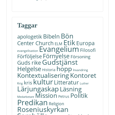
Taggar
Bön
Bibeln
apologetik
Etik
Center Church
Europa
ELM
Evangelium
Filosofi
evangelisation
Förnyelse
Förföljelse
Försoning
Gudstjänst
Guds rike
hopp
Helgelse
Historia
Invandring
Kontoret
Kontextualisering
kultur
Litteratur
kris
Krig
Luther
Lärjungaskap
Läsning
Politik
Mission
Petrus
Medarbetare
Predikan
Religion
Roseniuskyrkan