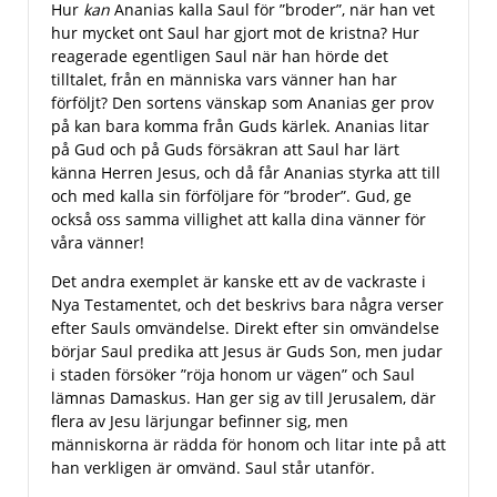
Hur
kan
Ananias kalla Saul för ”broder”, när han vet
hur mycket ont Saul har gjort mot de kristna? Hur
reagerade egentligen Saul när han hörde det
tilltalet, från en människa vars vänner han har
förföljt? Den sortens vänskap som Ananias ger prov
på kan bara komma från Guds kärlek. Ananias litar
på Gud och på Guds försäkran att Saul har lärt
känna Herren Jesus, och då får Ananias styrka att till
och med kalla sin förföljare för ”broder”. Gud, ge
också oss samma villighet att kalla dina vänner för
våra vänner!
Det andra exemplet är kanske ett av de vackraste i
Nya Testamentet, och det beskrivs bara några verser
efter Sauls omvändelse. Direkt efter sin omvändelse
börjar Saul predika att Jesus är Guds Son, men judar
i staden försöker ”röja honom ur vägen” och Saul
lämnas Damaskus. Han ger sig av till Jerusalem, där
flera av Jesu lärjungar befinner sig, men
människorna är rädda för honom och litar inte på att
han verkligen är omvänd. Saul står utanför.