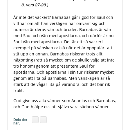
8, vers 27-28.)
Är inte det vackert? Barnabas går i god för Saul och
vittnar om att han verkligen har omvänt sig och
numera är deras vän och broder. Barnabas är vän
med Saul och vän med apostlarna, och därför är nu
Saul vän med apostlarna. Det är ett så vackert
exempel på vänskap också när det är opopulärt att
stå upp en annan. Barnabas riskerar trots allt
någonting (rätt så mycket, om de skulle välja att inte
tro honom) genom att presentera Saul för
apostlarna. Och apostlarna i sin tur riskerar mycket
genom att lita på Barnabas. Men vänskapen är så
stark att de vågar lita på varandra, och det bär rik
frukt.
Gud give oss alla vänner som Ananias och Barnabas,
och Gud hjälpe oss att själva vara sådana vänner.
Dela det
här: