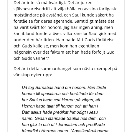
Det är inte så märkvärdigt. Det är ju ren
självbevarelsedrift att vilja hålla en av sina farligaste
motståndare på avstånd, och Saul kunde säkert ha
förståelse för deras agerande. Samtidigt måste det
ha varit svårt för honom. Jag har ingen aning, men
kan ibland fundera över, vilka känslor Saul gick med
under den här tiden. Han hade fått Guds förlåtelse
och Guds kallelse, men kom han egentligen
någonsin över det faktum att han hade förföljt Gud
och Guds vänner?
Det är i detta sammanhanget som nästa exempel på
vänskap dyker upp:
Då tog Barnabas hand om honom. Han förde
honom till apostlarna och berättade för dem
hur Saulus hade sett Herren på vägen, att
Herren hade talat till honom och att han i
Damaskus hade predikat frimodigt i Jesu
namn. Sedan stannade Saulus hos dem, och
han gick in och ut i Jerusalem och predikade
frimodigt i Herrens namn. (Apostlagärningarna