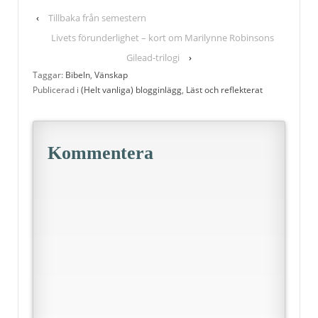
‹
Tillbaka från semestern
Livets förunderlighet – kort om Marilynne Robinsons
Gilead-trilogi
›
Taggar:
Bibeln
,
Vänskap
Publicerad i
(Helt vanliga) blogginlägg
,
Läst och reflekterat
Kommentera