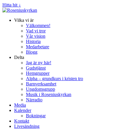
Hitta hit ↓
Vilka vi är
Välkommen!
Vad vi tror
Vår vision
Historia
Medarbetare
Blogg
Delta
Jag är ny här!
Gudstjänst
Hemgrupper
Alpha – grundkurs i kristen tro
Barnverksamhet
Ungdomsgrupp
Musik i Roseniuskyrkan
Närradio
Media
Kalender
Bokningar
Kontakt
Livesändning